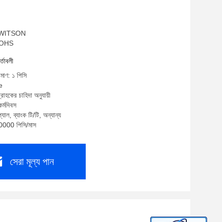
ম: WITSON
 ROHS
র্তাবলী
িমাণ: ১ পিসি
e
্রাহকের চাহিদা অনুযায়ী
র্মদিবস
যাল, ব্যাংক টি/টি, অন্যান্য
10000 পিসি/মাস
সেরা মূল্য পান