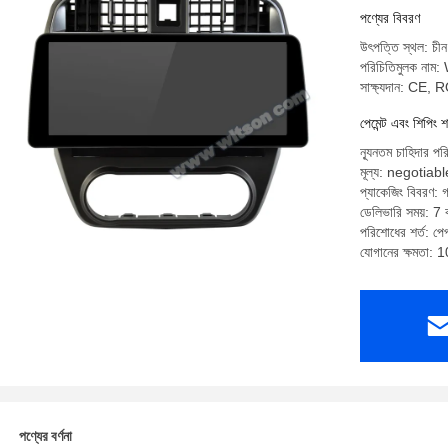
পণ্যের বিবরণ
উৎপত্তি স্থল: চীন
পরিচিতিমুলক না
সাক্ষ্যদান: CE,
পেমেন্ট এবং শিপিং শ
ন্যূনতম চাহিদার পর
মূল্য: negotiabl
প্যাকেজিং বিবরণ: গ
ডেলিভারি সময়: 7 ক
পরিশোধের শর্ত: পেপ্
যোগানের ক্ষমতা: 
পণ্যের বর্ণনা