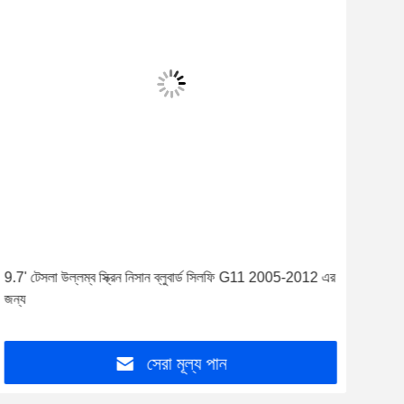
9.7' টেসলা উল্লম্ব স্ক্রিন নিসান ব্লুবার্ড সিলফি G11 2005-2012 এর
ডিভিড
জন্য
2018 
সেরা মূল্য পান