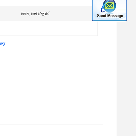
নিসান, সিলফি/ব্লুবার্ড
জন্য