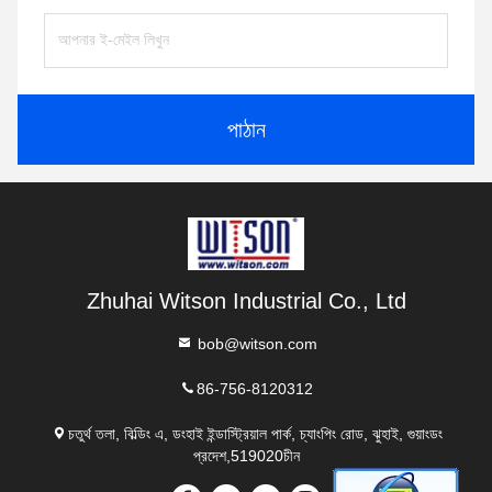
পাঠান
Zhuhai Witson Industrial Co., Ltd
bob@witson.com
86-756-8120312
চতুর্থ তলা, বিল্ডিং এ, ডংহাই ইন্ডাস্ট্রিয়াল পার্ক, চ্যাংপিং রোড, ঝুহাই, গুয়াংডং
প্রদেশ,519020চীন