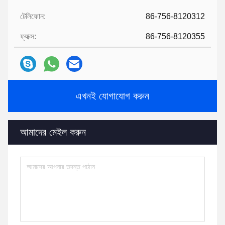
টেলিফোন:
86-756-8120312
ফ্যাক্স:
86-756-8120355
এখনই যোগাযোগ করুন
আমাদের মেইল ​​করুন