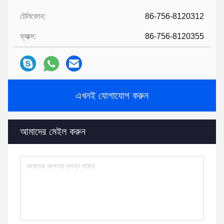
টেলিফোন:
86-756-8120312
ফ্যাক্স:
86-756-8120355
এখনই যোগাযোগ করুন
আমাদের মেইল ​​করুন