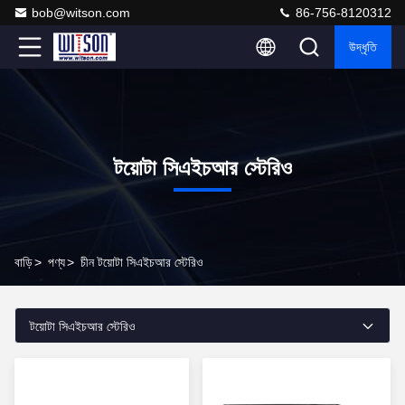
bob@witson.com
86-756-8120312
উদ্ধৃতি
টয়োটা সিএইচআর স্টেরিও
বাড়ি
>
পণ্য
>
চীন টয়োটা সিএইচআর স্টেরিও
টয়োটা সিএইচআর স্টেরিও