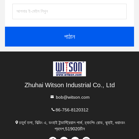
পাঠান
Zhuhai Witson Industrial Co., Ltd
bob@witson.com
86-756-8120312
চতুর্থ তলা, বিল্ডিং এ, ডংহাই ইন্ডাস্ট্রিয়াল পার্ক, চ্যাংপিং রোড, ঝুহাই, গুয়াংডং
প্রদেশ,519020চীন