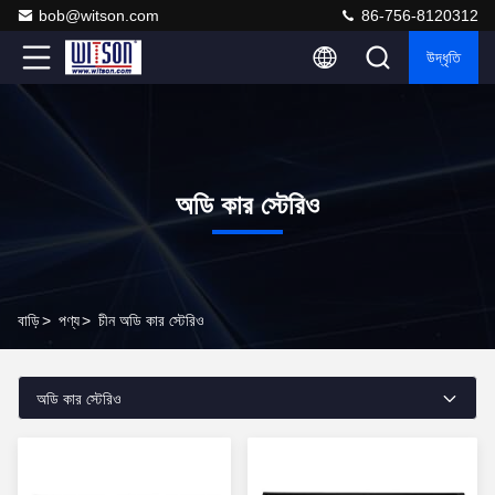
bob@witson.com
86-756-8120312
উদ্ধৃতি
অডি কার স্টেরিও
বাড়ি
>
পণ্য
>
চীন অডি কার স্টেরিও
অডি কার স্টেরিও