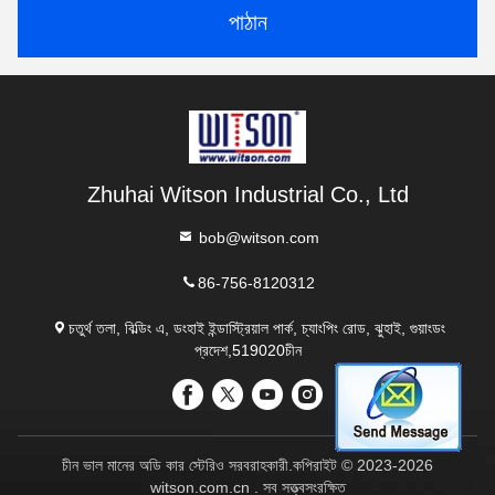
পাঠান
Zhuhai Witson Industrial Co., Ltd
bob@witson.com
86-756-8120312
চতুর্থ তলা, বিল্ডিং এ, ডংহাই ইন্ডাস্ট্রিয়াল পার্ক, চ্যাংপিং রোড, ঝুহাই, গুয়াংডং
প্রদেশ,519020চীন
চীন ভাল মানের অডি কার স্টেরিও সরবরাহকারী.কপিরাইট © 2023-2026
witson.com.cn . সব সত্ত্বসংরক্ষিত