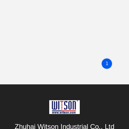
1
Zhuhai Witson Industrial Co., Ltd