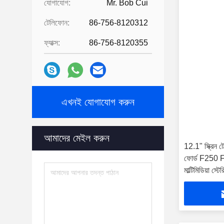
যোগাযোগ:
Mr. Bob Cui
টেলিফোন:
86-756-8120312
ফ্যাক্স:
86-756-8120355
এখনই যোগাযোগ করুন
আমাদের মেইল ​​করুন
12.1" স্ক্রিন টেস
ফোর্ড F250
মাল্টিমিডিয়া স্