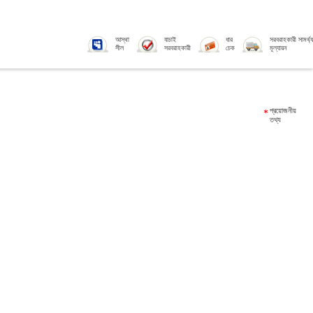
আস্থা
যাচাই
ধার
সরবরাহকারী সামর্থ্য
সীল
সরবরাহকারী
চেক
মূল্যায়ন
প্রয়োজনীয়
তথ্য