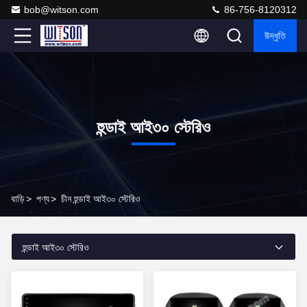
bob@witson.com
86-756-8120312
উদ্ধৃতি
হুন্ডাই আই৩০ স্টেরিও
বাড়ি
>
পণ্য
>
চীন হুন্ডাই আই৩০ স্টেরিও
হুন্ডাই আই৩০ স্টেরিও