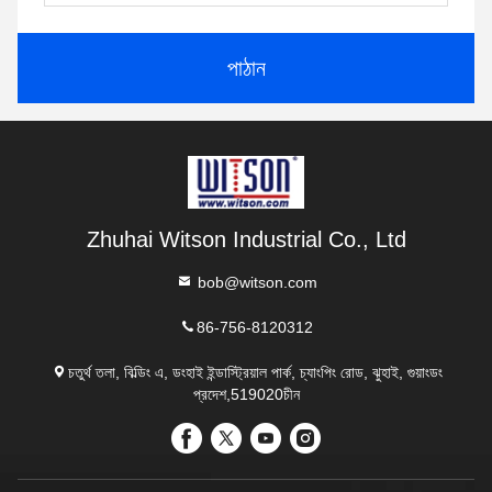
পাঠান
Zhuhai Witson Industrial Co., Ltd
bob@witson.com
86-756-8120312
চতুর্থ তলা, বিল্ডিং এ, ডংহাই ইন্ডাস্ট্রিয়াল পার্ক, চ্যাংপিং রোড, ঝুহাই, গুয়াংডং
প্রদেশ,519020চীন