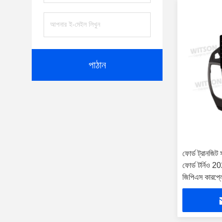
পাঠান
ফোর্ড ট্রানজিট
ফোর্ড টর্নিও 20
জিপিএস কারপ্লে