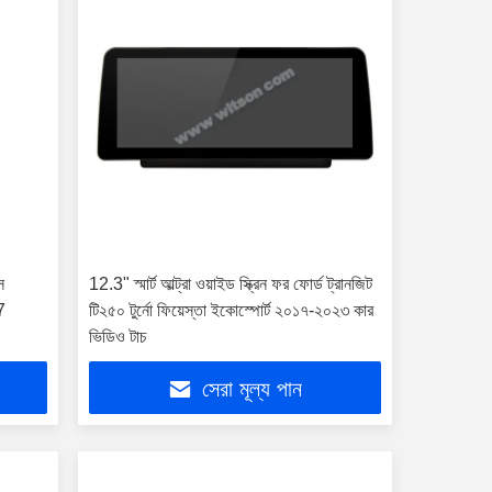
স
12.3" স্মার্ট আল্ট্রা ওয়াইড স্ক্রিন ফর ফোর্ড ট্রানজিট
7
টি২৫০ টুর্নো ফিয়েস্তা ইকোস্পোর্ট ২০১৭-২০২৩ কার
ভিডিও টাচ
সেরা মূল্য পান