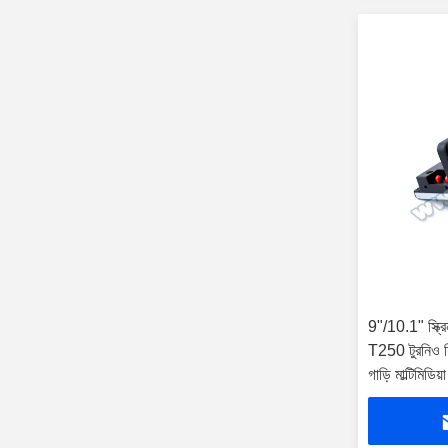
9"/10.1" স্ক্র
T250 টুরনিও 
গাড়ি মাল্টিমিডি