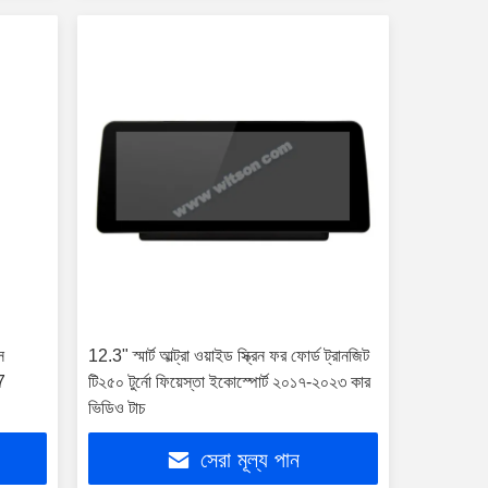
স
12.3" স্মার্ট আল্ট্রা ওয়াইড স্ক্রিন ফর ফোর্ড ট্রানজিট
7
টি২৫০ টুর্নো ফিয়েস্তা ইকোস্পোর্ট ২০১৭-২০২৩ কার
ভিডিও টাচ
সেরা মূল্য পান