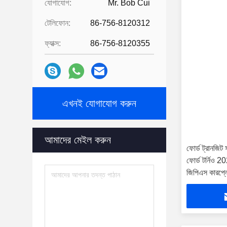
যোগাযোগ:
Mr. Bob Cui
টেলিফোন:
86-756-8120312
ফ্যাক্স:
86-756-8120355
এখনই যোগাযোগ করুন
আমাদের মেইল ​​করুন
ফোর্ড ট্রানজিট
ফোর্ড টর্নিও 20
জিপিএস কারপ্লে