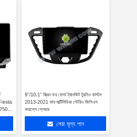
ড
9"/10.1" স্ক্রিন ফর ফোর্ড ট্রানজিট টুরনিও কাস্টম
 Fiesta
2013-2021 কার মাল্টিমিডিয়া স্টেরিও জিপিএস
F750
কারপ্লে প্লেয়ার
কারপ্লে
সেরা মূল্য পান