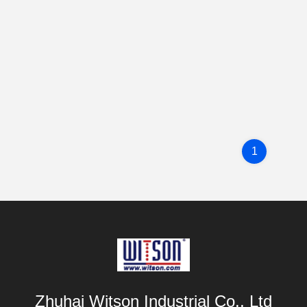
1
Zhuhai Witson Industrial Co., Ltd