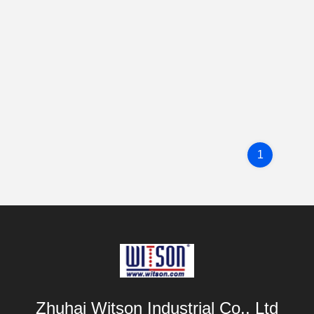
1
Zhuhai Witson Industrial Co., Ltd