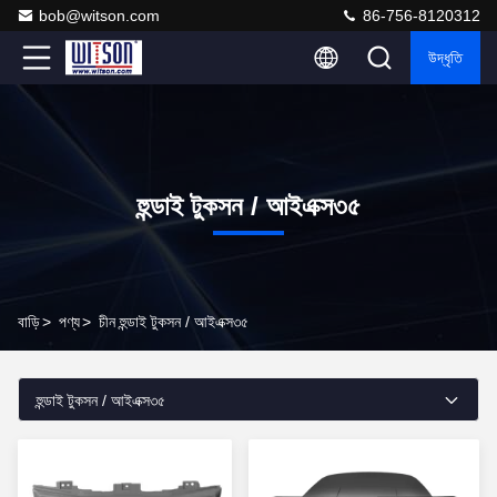
bob@witson.com
86-756-8120312
উদ্ধৃতি
হুন্ডাই টুকসন / আইএক্স৩৫
বাড়ি
>
পণ্য
>
চীন হুন্ডাই টুকসন / আইএক্স৩৫
হুন্ডাই টুকসন / আইএক্স৩৫