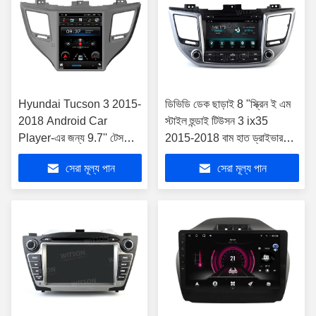
Hyundai Tucson 3 2015-
ডিভিডি ডেক ছাড়াই 8 "স্ক্রিন ই এম
2018 Android Car
স্টাইল হুন্ডাই টিউসন 3 ix35
Player-এর জন্য 9.7'' টেসলা
2015-2018 বাম হাত ড্রাইভার
ভার্টিক্যাল স্ক্রিন
গাড়ি স্টেরিওর জন্য
সেরা মূল্য পান
সেরা মূল্য পান