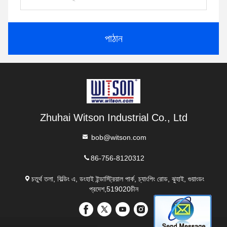
পাঠান
Zhuhai Witson Industrial Co., Ltd
bob@witson.com
86-756-8120312
চতুর্থ তলা, বিল্ডিং এ, ডংহাই ইন্ডাস্ট্রিয়াল পার্ক, চ্যাংপিং রোড, ঝুহাই, গুয়াংডং
প্রদেশ,519020চীন