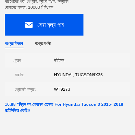
পরিশোধের শর্ত: পেপ্যাল, ব্যাংক টি/টি, অন্যান্য
যোগানের ক্ষমতা: 10000 পিসি/মাস
সেরা মূল্য পান
পণ্যের বিবরণ
পণ্যের বর্ণনা
ব্র্যান্ড:
উইটসন
সমর্থন:
HYUNDAI, TUCSON/IX35
প্রোডাক্ট নম্বর:
WT9273
10.88 "স্ক্রিন সহ মোবাইল হোল্ডার For Hyundai Tucson 3 2015- 2018
মাল্টিমিডিয়া স্টেরিও