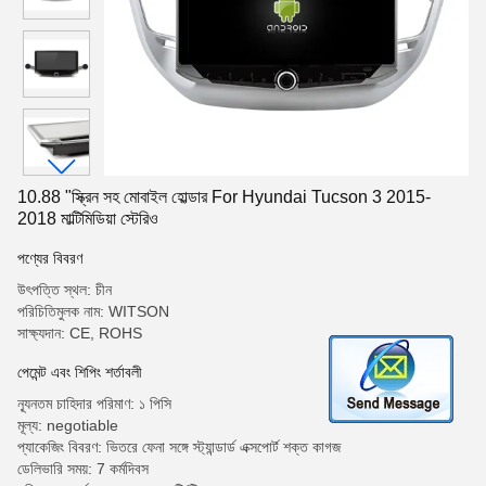
10.88 "স্ক্রিন সহ মোবাইল হোল্ডার For Hyundai Tucson 3 2015-
2018 মাল্টিমিডিয়া স্টেরিও
পণ্যের বিবরণ
উৎপত্তি স্থল: চীন
পরিচিতিমুলক নাম: WITSON
সাক্ষ্যদান: CE, ROHS
পেমেন্ট এবং শিপিং শর্তাবলী
ন্যূনতম চাহিদার পরিমাণ: ১ পিসি
মূল্য: negotiable
প্যাকেজিং বিবরণ: ভিতরে ফেনা সঙ্গে স্ট্যান্ডার্ড এক্সপোর্ট শক্ত কাগজ
ডেলিভারি সময়: 7 কর্মদিবস