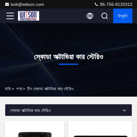
bob@witson.com
86-756-8120312
উদ্ধৃতি
স্কোডা অক্টাভিয়া কার স্টেরিও
বাড়ি
>
পণ্য
>
চীন স্কোডা অক্টাভিয়া কার স্টেরিও
স্কোডা অক্টাভিয়া কার স্টেরিও