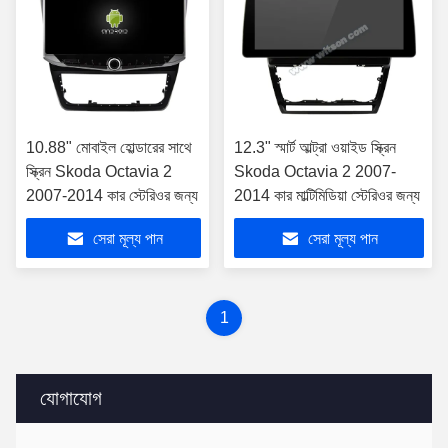
10.88" মোবাইল হোল্ডারের সাথে
12.3" স্মার্ট আল্ট্রা ওয়াইড স্ক্রিন
স্ক্রিন Skoda Octavia 2
Skoda Octavia 2 2007-
2007-2014 কার স্টেরিওর জন্য
2014 কার মাল্টিমিডিয়া স্টেরিওর জন্য
সেরা মূল্য পান
সেরা মূল্য পান
1
যোগাযোগ