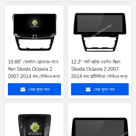
10.88" মোবাইল হোল্ডারের সাথে
12.3" স্মার্ট আল্ট্রা ওয়াইড স্ক্রিন
স্ক্রিন Skoda Octavia 2
Skoda Octavia 2 2007-
2007-2014 কার স্টেরিওর জন্য
2014 কার মাল্টিমিডিয়া স্টেরিওর জন্য
সেরা মূল্য পান
সেরা মূল্য পান