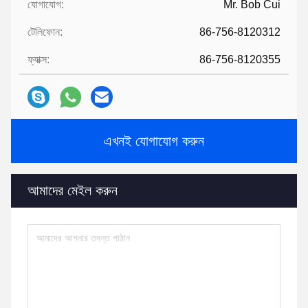
যোগাযোগ:
Mr. Bob Cui
টেলিফোন:
86-756-8120312
ফ্যাক্স:
86-756-8120355
এখনই যোগাযোগ করুন
আমাদের মেইল ​​করুন