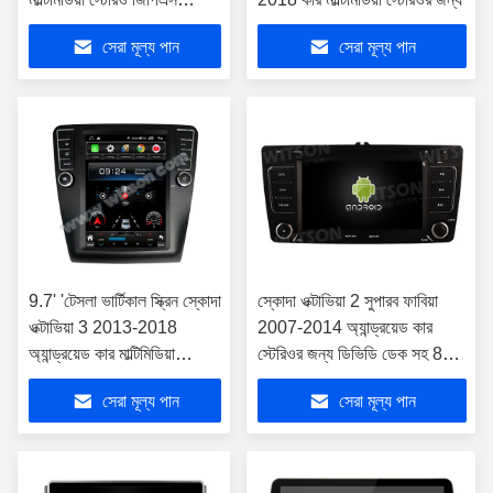
কারপ্লে প্লেয়ারের জন্য
সেরা মূল্য পান
সেরা মূল্য পান
9.7' 'টেসলা ভার্টিকাল স্ক্রিন স্কোদা
স্কোদা ওক্টাভিয়া 2 সুপারব ফাবিয়া
ওক্টাভিয়া 3 2013-2018
2007-2014 অ্যান্ড্রয়েড কার
অ্যান্ড্রয়েড কার মাল্টিমিডিয়া
স্টেরিওর জন্য ডিভিডি ডেক সহ 8
প্লেয়ারের জন্য
"স্ক্রিন ওএম স্টাইল
সেরা মূল্য পান
সেরা মূল্য পান