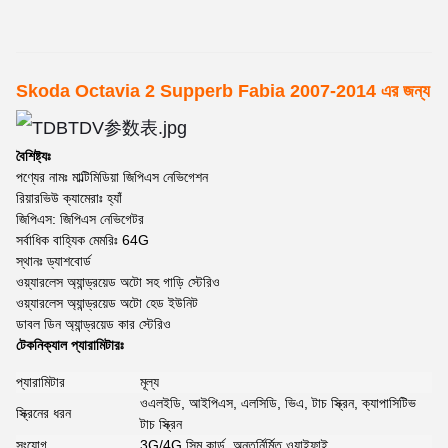
Skoda Octavia 2 Supperb Fabia 2007-2014 এর জন্য
বৈশিষ্ট্যঃ
পণ্যের নামঃ মাল্টিমিডিয়া জিপিএস নেভিগেশন
রিয়ারভিউ ক্যামেরাঃ হ্যাঁ
জিপিএস: জিপিএস নেভিগেটর
সর্বাধিক বাহ্যিক মেমরিঃ 64G
স্থানঃ ড্যাশবোর্ড
ওয়্যারলেস অ্যান্ড্রয়েড অটো সহ গাড়ি স্টেরিও
ওয়্যারলেস অ্যান্ড্রয়েড অটো হেড ইউনিট
ডাবল ডিন অ্যান্ড্রয়েড কার স্টেরিও
টেকনিক্যাল প্যারামিটারঃ
প্যারামিটার
মূল্য
ওএলইডি, আইপিএস, এলসিডি, ভিএ, টাচ স্ক্রিন, ক্যাপাসিটিভ
স্ক্রিনের ধরন
টাচ স্ক্রিন
সংযোগ
3G/4G সিম কার্ড, অন্তর্নির্মিত ওয়াইফাই