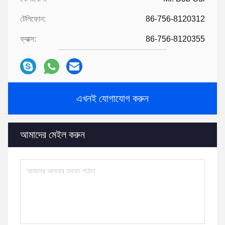
টেলিফোন:
86-756-8120312
ফ্যাক্স:
86-756-8120355
এখনই যোগাযোগ করুন
আমাদের মেইল ​​করুন