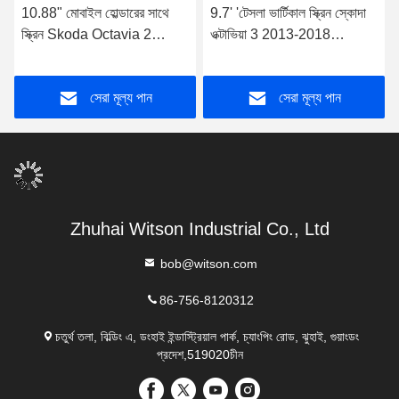
10.88" মোবাইল হোল্ডারের সাথে
9.7' 'টেসলা ভার্টিকাল স্ক্রিন স্কোদা
স্ক্রিন Skoda Octavia 2
ওক্টাভিয়া 3 2013-2018
2007-2014 কার স্টেরিওর জন্য
অ্যান্ড্রয়েড কার মাল্টিমিডিয়া প্লেয়ারের
জন্য
সেরা মূল্য পান
সেরা মূল্য পান
Zhuhai Witson Industrial Co., Ltd
bob@witson.com
86-756-8120312
চতুর্থ তলা, বিল্ডিং এ, ডংহাই ইন্ডাস্ট্রিয়াল পার্ক, চ্যাংপিং রোড, ঝুহাই, গুয়াংডং
প্রদেশ,519020চীন