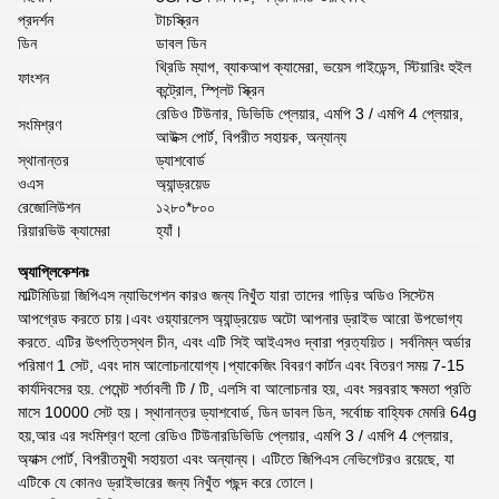
প্রদর্শন
টাচস্ক্রিন
ডিন
ডাবল ডিন
থ্রিডি ম্যাপ, ব্যাকআপ ক্যামেরা, ভয়েস গাইডেন্স, স্টিয়ারিং হুইল
ফাংশন
কন্ট্রোল, স্প্লিট স্ক্রিন
রেডিও টিউনার, ডিভিডি প্লেয়ার, এমপি 3 / এমপি 4 প্লেয়ার,
সংমিশ্রণ
আউক্স পোর্ট, বিপরীত সহায়ক, অন্যান্য
স্থানান্তর
ড্যাশবোর্ড
ওএস
অ্যান্ড্রয়েড
রেজোলিউশন
১২৮০*৮০০
রিয়ারভিউ ক্যামেরা
হ্যাঁ।
অ্যাপ্লিকেশনঃ
মাল্টিমিডিয়া জিপিএস ন্যাভিগেশন কারও জন্য নিখুঁত যারা তাদের গাড়ির অডিও সিস্টেম
আপগ্রেড করতে চায়।এবং ওয়্যারলেস অ্যান্ড্রয়েড অটো আপনার ড্রাইভ আরো উপভোগ্য
করতে. এটির উৎপত্তিস্থল চীন, এবং এটি সিই আইএসও দ্বারা প্রত্যয়িত। সর্বনিম্ন অর্ডার
পরিমাণ 1 সেট, এবং দাম আলোচনাযোগ্য।প্যাকেজিং বিবরণ কার্টন এবং বিতরণ সময় 7-15
কার্যদিবসের হয়. পেমেন্ট শর্তাবলী টি / টি, এলসি বা আলোচনার হয়, এবং সরবরাহ ক্ষমতা প্রতি
মাসে 10000 সেট হয়। স্থানান্তর ড্যাশবোর্ড, ডিন ডাবল ডিন, সর্বোচ্চ বাহ্যিক মেমরি 64g
হয়,আর এর সংমিশ্রণ হলো রেডিও টিউনারডিভিডি প্লেয়ার, এমপি 3 / এমপি 4 প্লেয়ার,
অ্যাক্স পোর্ট, বিপরীতমুখী সহায়তা এবং অন্যান্য। এটিতে জিপিএস নেভিগেটরও রয়েছে, যা
এটিকে যে কোনও ড্রাইভারের জন্য নিখুঁত পছন্দ করে তোলে।