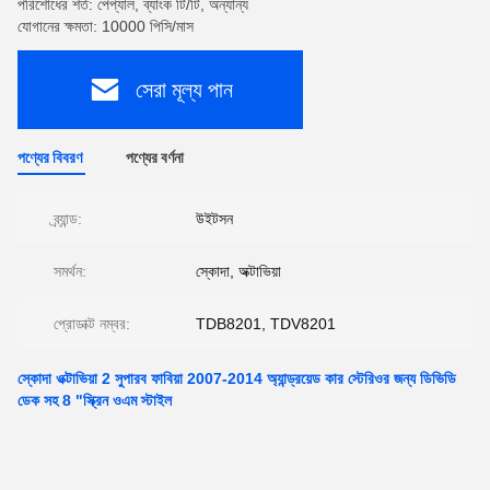
পরিশোধের শর্ত: পেপ্যাল, ব্যাংক টি/টি, অন্যান্য
যোগানের ক্ষমতা: 10000 পিসি/মাস
সেরা মূল্য পান
পণ্যের বিবরণ
পণ্যের বর্ণনা
ব্র্যান্ড:
উইটসন
সমর্থন:
স্কোদা, অক্টাভিয়া
প্রোডাক্ট নম্বর:
TDB8201, TDV8201
স্কোদা ওক্টাভিয়া 2 সুপারব ফাবিয়া 2007-2014 অ্যান্ড্রয়েড কার স্টেরিওর জন্য ডিভিডি
ডেক সহ 8 "স্ক্রিন ওএম স্টাইল