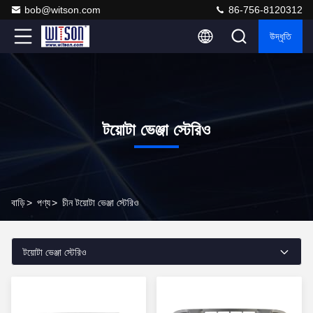
bob@witson.com
86-756-8120312
উদ্ধৃতি
টয়োটা ভেঞ্জা স্টেরিও
বাড়ি
>
পণ্য
>
চীন টয়োটা ভেঞ্জা স্টেরিও
টয়োটা ভেঞ্জা স্টেরিও