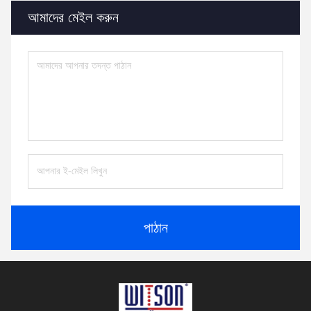
আমাদের মেইল ​​করুন
পাঠান