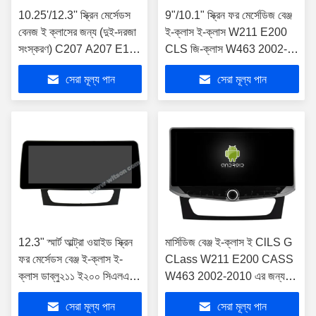
10.25'/12.3'' স্ক্রিন মের্সেডস
9"/10.1" স্ক্রিন ফর মের্সেডিজ বেঞ্জ
বেনজ ই ক্লাসের জন্য (দুই-দরজা
ই-ক্লাস ই-ক্লাস W211 E200
সংস্করণ) C207 A207 E180
CLS জি-ক্লাস W463 2002-
E200 E260 E300 E320
2010 কার স্টেরিও
সেরা মূল্য পান
সেরা মূল্য পান
E350 E400 E500 E550
E63AMG 2015-2016
NTG5.0 অ্যান্ড্রয়েড মাল্টিমিডিয়া
প্লেয়ার
12.3" স্মার্ট আল্ট্রা ওয়াইড স্ক্রিন
মার্সিডিজ বেঞ্জ ই-ক্লাস ই ClLS G
ফর মের্সেডস বেঞ্জ ই-ক্লাস ই-
CLass W211 E200 CASS
ক্লাস ডাব্লু২১১ ই২০০ সিএলএস
W463 2002-2010 এর জন্য
জি ক্লাস ডাব্লু৪৬৩ ২০০২-২০০৯
মোবাইল হোল্ডার সহ 10.88" স্ক্রীন
সেরা মূল্য পান
সেরা মূল্য পান