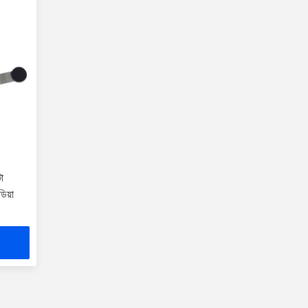
া
িয়া