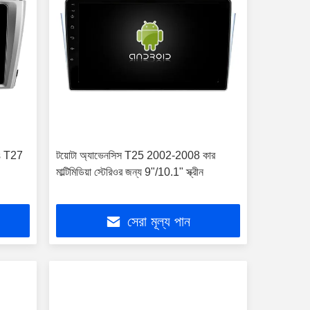
is T27
টয়োটা অ্যাভেনসিস T25 2002-2008 কার
মাল্টিমিডিয়া স্টেরিওর জন্য 9"/10.1" স্ক্রীন
সেরা মূল্য পান