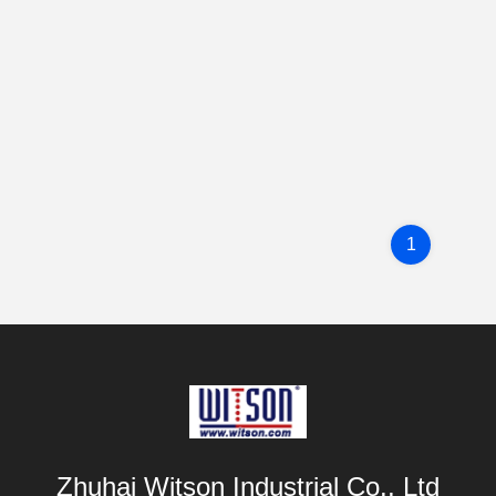
1
Zhuhai Witson Industrial Co., Ltd