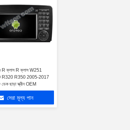
েঞ্জ R ক্লাস R ক্লাস W251
 R320 R350 2005-2017
ডেক ছাড়া স্ক্রীন OEM
সেরা মূল্য পান