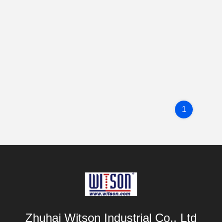
1
Zhuhai Witson Industrial Co., Ltd