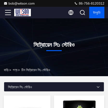
bob@witson.com
86-756-8120312
উদ্ধৃতি
সিট্রোয়েন সি১ স্টেরিও
বাড়ি
>
পণ্য
>
চীন সিট্রোয়েন সি১ স্টেরিও
সিট্রোয়েন সি১ স্টেরিও