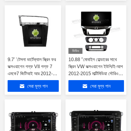
জন্য
ভিডিও
9.7' 'টেসলা ভার্টেক্যাল স্ক্রিন ফর
10.88 "মোবাইল হোল্ডারের সাথে
ভক্সওয়াগেন গল্ফ VII গল্ফ 7
স্ক্রিন VW ভক্সওয়াগেন ইউপি/ই-আপ
এমকে7 জিটিআই আর 2012-
2012-2015 মাল্টিমিডিয়া স্টেরিও
2020 বাম হাতের ড্রাইভার
জিপিএস কারপ্লে প্লেয়ারের জন্য
সেরা মূল্য পান
সেরা মূল্য পান
অ্যান্ড্রয়েড কার মাল্টিমিডিয়া প্লেয়ার