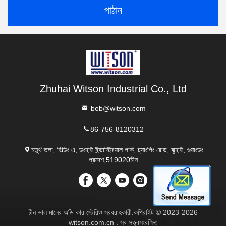
পাঠান
Zhuhai Witson Industrial Co., Ltd
bob@witson.com
86-756-8120312
চতুর্থ তলা, বিল্ডিং এ, ডংহাই ইন্ডাস্ট্রিয়াল পার্ক, চ্যাংপিং রোড, ঝুহাই, গুয়াংডং
প্রদেশ,519020চীন
চীন ভাল মানের অডি কার স্টেরিও সরবরাহকারী.কপিরাইট © 2023-2026
witson.com.cn . সব সত্ত্বসংরক্ষিত