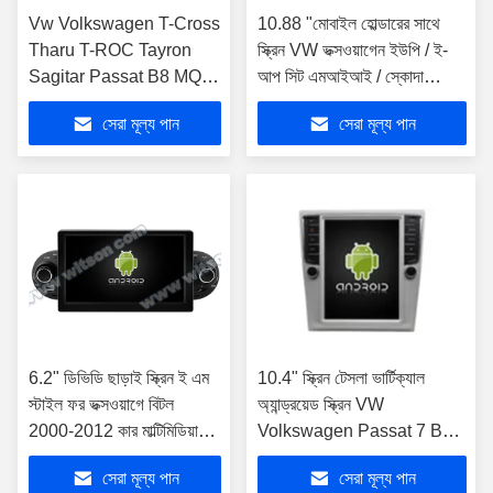
Vw Volkswagen T-Cross
10.88 "মোবাইল হোল্ডারের সাথে
Tharu T-ROC Tayron
স্ক্রিন VW ভক্সওয়াগেন ইউপি / ই-
Sagitar Passat B8 MQB
আপ সিট এমআইআই / স্কোদা
2018-2021 কার মাল্টিমিডিয়া
সিটিগো 2012-2015 মাল্টিমিডিয়া
সেরা মূল্য পান
সেরা মূল্য পান
স্টেরিও GPS কারপ্লে প্লেয়ারের
স্টেরিও জিপিএস কারপ্লে প্লেয়ারের
জন্য 9" স্ক্রীন
জন্য
6.2" ডিভিডি ছাড়াই স্ক্রিন ই এম
10.4" স্ক্রিন টেসলা ভার্টিক্যাল
স্টাইল ফর ভক্সওয়াগে বিটল
অ্যান্ড্রয়েড স্ক্রিন VW
2000-2012 কার মাল্টিমিডিয়া
Volkswagen Passat 7 B7
স্টেরিও জিপিএস কারপ্লে প্লেয়ার
NMS VW Magotan 2012-
সেরা মূল্য পান
সেরা মূল্য পান
2016 গাড়ির মাল্টিমিডিয়া স্টেরিও