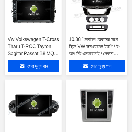
Vw Volkswagen T-Cross
10.88 "মোবাইল হোল্ডারের সাথে
Tharu T-ROC Tayron
স্ক্রিন VW ভক্সওয়াগেন ইউপি / ই-
Sagitar Passat B8 MQB
আপ সিট এমআইআই / স্কোদা
2018-2021 কার মাল্টিমিডিয়া
সিটিগো 2012-2015 মাল্টিমিডিয়া
সেরা মূল্য পান
সেরা মূল্য পান
স্টেরিও GPS কারপ্লে প্লেয়ারের
স্টেরিও জিপিএস কারপ্লে প্লেয়ারের
জন্য 9" স্ক্রীন
জন্য