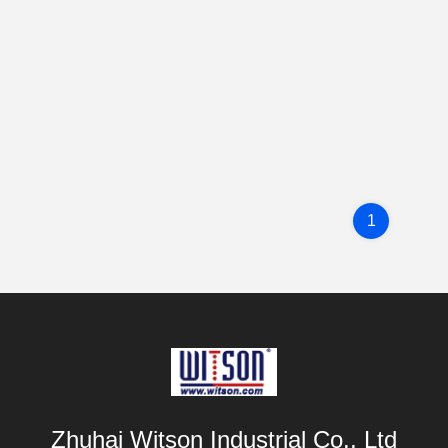
1
Zhuhai Witson Industrial Co., Ltd