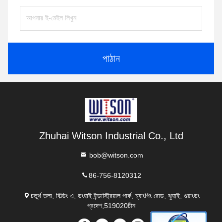
পাঠান
Zhuhai Witson Industrial Co., Ltd
bob@witson.com
86-756-8120312
চতুর্থ তলা, বিল্ডিং এ, ডংহাই ইন্ডাস্ট্রিয়াল পার্ক, চ্যাংপিং রোড, ঝুহাই, গুয়াংডং
প্রদেশ,519020চীন