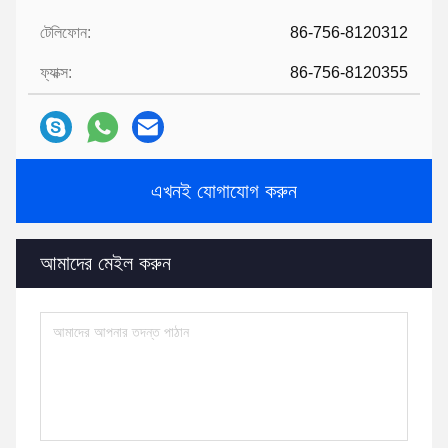
টেলিফোন:
86-756-8120312
ফ্যাক্স:
86-756-8120355
এখনই যোগাযোগ করুন
আমাদের মেইল ​​করুন