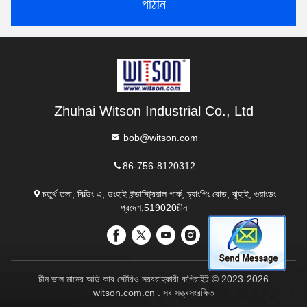
পাঠান
Zhuhai Witson Industrial Co., Ltd
bob@witson.com
86-756-8120312
চতুর্থ তলা, বিল্ডিং এ, ডংহাই ইন্ডাস্ট্রিয়াল পার্ক, চ্যাংপিং রোড, ঝুহাই, গুয়াংডং
প্রদেশ,519020চীন
চীন ভাল মানের অডি কার স্টেরিও সরবরাহকারী.কপিরাইট © 2023-2026
witson.com.cn . সব সত্ত্বসংরক্ষিত