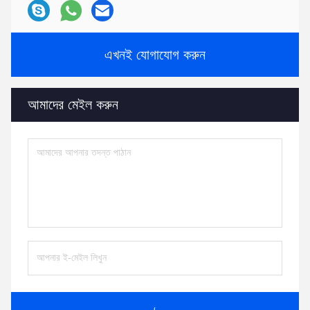
এখনই যোগাযোগ করুন
আমাদের মেইল ​​করুন