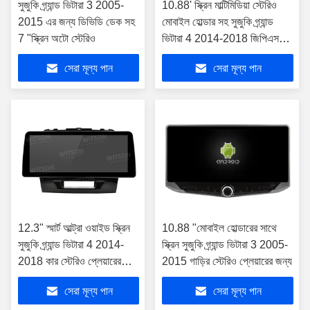
সুজুকি গ্র্যান্ড ভিটারা 3 2005-
10.88' স্ক্রিন মাল্টিমিডিয়া স্টেরিও
2015 এর জন্য ডিভিডি ডেক সহ
মোবাইল হোল্ডার সহ সুজুকি গ্র্যান্ড
7 "স্ক্রিন অটো স্টেরিও
ভিটারা 4 2014-2018 জিপিএস
কার প্লেয়ার মাল্টিমিটেড
সেরা মূল্য পান
সেরা মূল্য পান
12.3" স্মার্ট আল্ট্রা ওয়াইড স্ক্রিন
10.88 "মোবাইল হোল্ডারের সাথে
সুজুকি গ্র্যান্ড ভিটারা 4 2014-
স্ক্রিন সুজুকি গ্র্যান্ড ভিটারা 3 2005-
2018 কার স্টেরিও প্লেয়ারের
2015 গাড়ির স্টেরিও প্লেয়ারের জন্য
জন্য
সেরা মূল্য পান
সেরা মূল্য পান