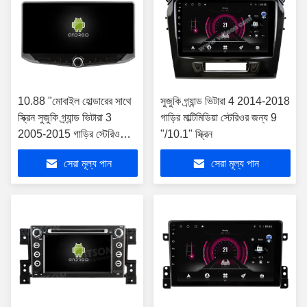
10.88 "মোবাইল হোল্ডারের সাথে
সুজুকি গ্র্যান্ড ভিটারা 4 2014-2018
স্ক্রিন সুজুকি গ্র্যান্ড ভিটারা 3
গাড়ির মাল্টিমিডিয়া স্টেরিওর জন্য 9
2005-2015 গাড়ির স্টেরিও
"/10.1" স্ক্রিন
প্লেয়ারের জন্য
সেরা মূল্য পান
সেরা মূল্য পান