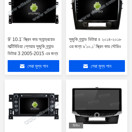
9' 10.1' স্ক্রিন কার অ্যান্ড্রয়েড
সুজুকি গ্র্যান্ড ভিটারা ৪ ২০১৪-২০১৮
মাল্টিমিডিয়া প্লেয়ার সুজুকি গ্র্যান্ড
এর জন্য ৯'১০.১' স্ক্রিন কার স্টেরিও
ভিটারা 3 2005-2015 এর জন্য
সেরা মূল্য পান
সেরা মূল্য পান
ভিডিও