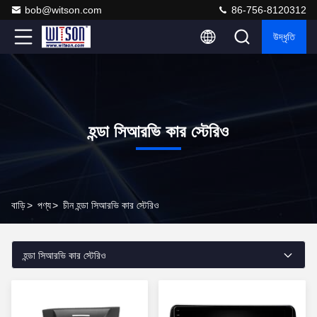
bob@witson.com
86-756-8120312
উদ্ধৃতি
হন্ডা সিআরভি কার স্টেরিও
বাড়ি
>
পণ্য
>
চীন হন্ডা সিআরভি কার স্টেরিও
হন্ডা সিআরভি কার স্টেরিও