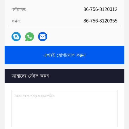
টেলিফোন:
86-756-8120312
ফ্যাক্স:
86-756-8120355
এখনই যোগাযোগ করুন
আমাদের মেইল ​​করুন