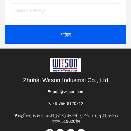
পাঠান
Zhuhai Witson Industrial Co., Ltd
bob@witson.com
86-756-8120312
চতুর্থ তলা, বিল্ডিং এ, ডংহাই ইন্ডাস্ট্রিয়াল পার্ক, চ্যাংপিং রোড, ঝুহাই, গুয়াংডং
প্রদেশ,519020চীন