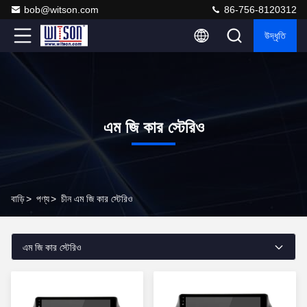
bob@witson.com
86-756-8120312
উদ্ধৃতি
এম জি কার স্টেরিও
বাড়ি
>
পণ্য
>
চীন এম জি কার স্টেরিও
এম জি কার স্টেরিও