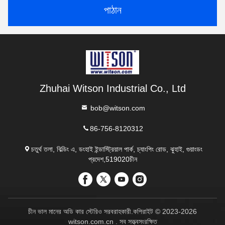
পাঠান
Zhuhai Witson Industrial Co., Ltd
bob@witson.com
86-756-8120312
চতুর্থ তলা, বিল্ডিং এ, ডংহাই ইন্ডাস্ট্রিয়াল পার্ক, চ্যাংপিং রোড, ঝুহাই, গুয়াংডং
প্রদেশ,519020চীন
চীন ভাল মানের অডি কার স্টেরিও সরবরাহকারী.কপিরাইট © 2023-2026
witson.com.cn . সব সত্ত্বসংরক্ষিত