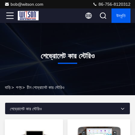
bob@witson.com
86-756-8120312
উদ্ধৃতি
শেভ্রোলেট কার স্টেরিও
বাড়ি
>
পণ্য
>
চীন শেভ্রোলেট কার স্টেরিও
শেভ্রোলেট কার স্টেরিও