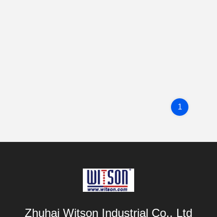
1
Zhuhai Witson Industrial Co., Ltd