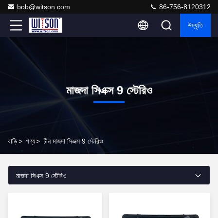
bob@witson.com
86-756-8120312
উদ্ধৃতি
মাজদা সিএক্স 9 স্টেরিও
বাড়ি
>
পণ্য
>
চীন মাজদা সিএক্স 9 স্টেরিও
মাজদা সিএক্স 9 স্টেরিও