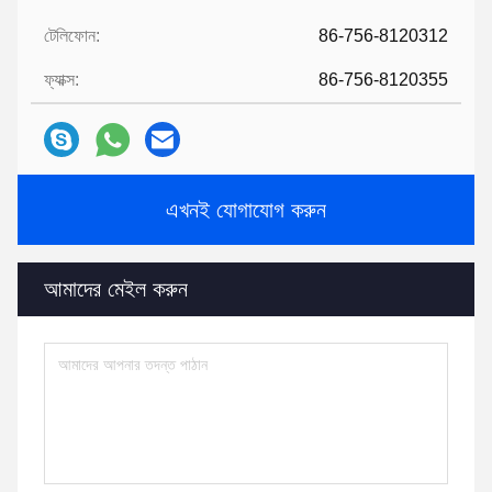
টেলিফোন:
86-756-8120312
ফ্যাক্স:
86-756-8120355
এখনই যোগাযোগ করুন
আমাদের মেইল ​​করুন