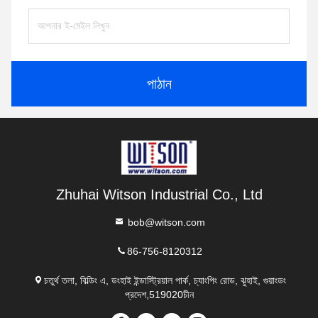
পাঠান
Zhuhai Witson Industrial Co., Ltd
bob@witson.com
86-756-8120312
চতুর্থ তলা, বিল্ডিং এ, ডংহাই ইন্ডাস্ট্রিয়াল পার্ক, চ্যাংপিং রোড, ঝুহাই, গুয়াংডং
প্রদেশ,519020চীন