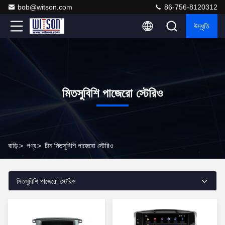
bob@witson.com
86-756-8120312
উদ্ধৃতি
মিতসুবিশি পাজেরো স্টেরিও
বাড়ি
>
পণ্য
>
চীন মিতসুবিশি পাজেরো স্টেরিও
মিতসুবিশি পাজেরো স্টেরিও