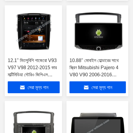
ওয়াইড স্ক্রীন
12.1" মিতসুবিশি পাজেরো V93
10.88" মোবাইল হোল্ডারের সাথে
V97 V98 2012-2015 কার
স্ক্রিন Mitsubishi Pajero 4
মাল্টিমিডিয়া স্টেরিও জিপিএস
V80 V90 2006-2016
কারপ্লে এর জন্য টেসলা উল্লম্ব
মাল্টিমিডিয়া স্টেরিও
সেরা মূল্য পান
সেরা মূল্য পান
অ্যান্ড্রয়েড স্ক্রীন