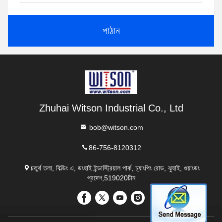
পাঠান
Zhuhai Witson Industrial Co., Ltd
bob@witson.com
86-756-8120312
চতুর্থ তলা, বিল্ডিং এ, ডংহাই ইন্ডাস্ট্রিয়াল পার্ক, চ্যাংপিং রোড, ঝুহাই, গুয়াংডং
প্রদেশ,519020চীন