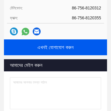
টেলিফোন:
86-756-8120312
ফ্যাক্স:
86-756-8120355
এখনই যোগাযোগ করুন
আমাদের মেইল ​​করুন