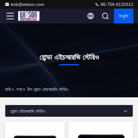
bob@witson.com
86-756-8120312
উদ্ধৃতি
হোন্ডা এইচআরভি স্টেরিও
বাড়ি
>
পণ্য
>
চীন হোন্ডা এইচআরভি স্টেরিও
হোন্ডা এইচআরভি স্টেরিও