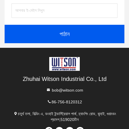
পাঠান
Zhuhai Witson Industrial Co., Ltd
bob@witson.com
86-756-8120312
চতুর্থ তলা, বিল্ডিং এ, ডংহাই ইন্ডাস্ট্রিয়াল পার্ক, চ্যাংপিং রোড, ঝুহাই, গুয়াংডং
প্রদেশ,519020চীন