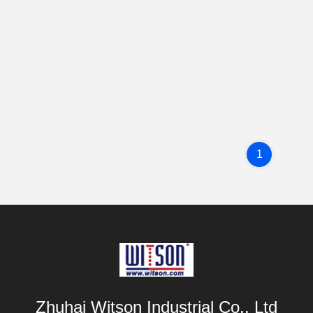
1
Zhuhai Witson Industrial Co., Ltd