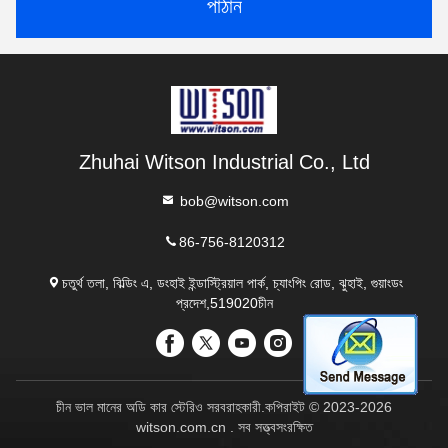
পাঠান
Zhuhai Witson Industrial Co., Ltd
bob@witson.com
86-756-8120312
চতুর্থ তলা, বিল্ডিং এ, ডংহাই ইন্ডাস্ট্রিয়াল পার্ক, চ্যাংপিং রোড, ঝুহাই, গুয়াংডং
প্রদেশ,519020চীন
চীন ভাল মানের অডি কার স্টেরিও সরবরাহকারী.কপিরাইট © 2023-2026
witson.com.cn . সব সত্ত্বসংরক্ষিত