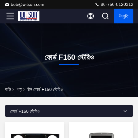
bob@witson.com
86-756-8120312
উদ্ধৃতি
ফোর্ড F150 স্টেরিও
বাড়ি
>
পণ্য
>
চীন ফোর্ড F150 স্টেরিও
ফোর্ড F150 স্টেরিও