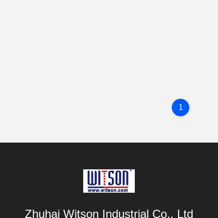
1
Zhuhai Witson Industrial Co., Ltd