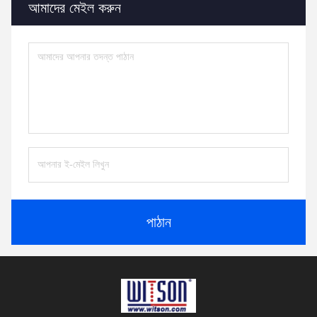
আমাদের মেইল ​​করুন
পাঠান