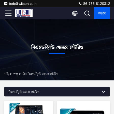
bob@witson.com
86-756-8120312
উদ্ধৃতি
বিএমডব্লিউ জেড৪ স্টেরিও
বাড়ি
>
পণ্য
>
চীন বিএমডব্লিউ জেড৪ স্টেরিও
বিএমডব্লিউ জেড৪ স্টেরিও