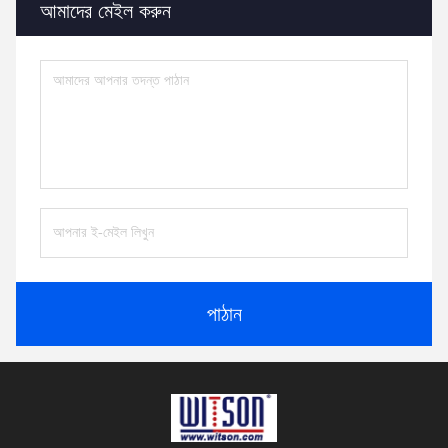
আমাদের মেইল ​​করুন
পাঠান