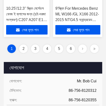
10.25'/12.3'' স্ক্রিন মের্সেডস
9'স্ক্রিন For Mercedes Benz
বেনজ ই ক্লাসের জন্য (দুই-দরজা
ML W166 /GL X166 2012-
সংস্করণ) C207 A207 E180
2015 NTG4.5 অ্যান্ড্রয়েড
E200 E260 E300 E320
মাল্টিমিডিয়া প্লেয়ার
সেরা মূল্য পান
সেরা মূল্য পান
E350 E400 E500 E550
E63AMG 2015-2016
NTG5.0 অ্যান্ড্রয়েড মাল্টিমিডিয়া
প্লেয়ার
1
2
3
4
5
6
যোগাযোগ
যোগাযোগ:
Mr. Bob Cui
টেলিফোন:
86-756-8120312
ফ্যাক্স:
86-756-8120355