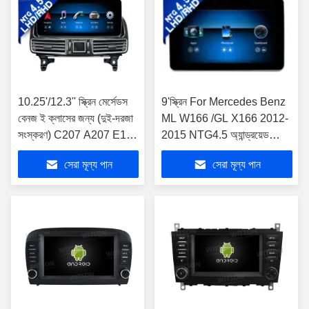
10.25'/12.3'' স্ক্রিন মের্সেডস
9'স্ক্রিন For Mercedes Benz
বেনজ ই ক্লাসের জন্য (দুই-দরজা
ML W166 /GL X166 2012-
সংস্করণ) C207 A207 E180
2015 NTG4.5 অ্যান্ড্রয়েড
E200 E260 E300 E320
মাল্টিমিডিয়া প্লেয়ার
সেরা মূল্য পান
সেরা মূল্য পান
E350 E400 E500 E550
E63AMG 2015-2016
NTG5.0 অ্যান্ড্রয়েড মাল্টিমিডিয়া
প্লেয়ার