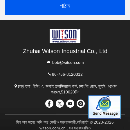
পাঠান
Zhuhai Witson Industrial Co., Ltd
bob@witson.com
86-756-8120312
চতুর্থ তলা, বিল্ডিং এ, ডংহাই ইন্ডাস্ট্রিয়াল পার্ক, চ্যাংপিং রোড, ঝুহাই, গুয়াংডং
প্রদেশ,519020চীন
চীন ভাল মানের অডি কার স্টেরিও সরবরাহকারী.কপিরাইট © 2023-2026
witson.com.cn . সব সত্ত্বসংরক্ষিত