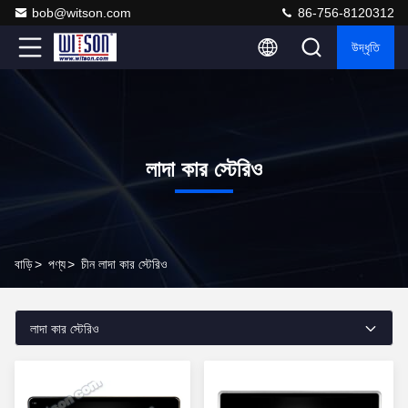
bob@witson.com
86-756-8120312
উদ্ধৃতি
লাদা কার স্টেরিও
বাড়ি
>
পণ্য
>
চীন লাদা কার স্টেরিও
লাদা কার স্টেরিও