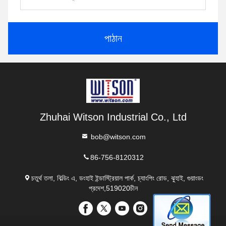
পাঠান
Zhuhai Witson Industrial Co., Ltd
bob@witson.com
86-756-8120312
চতুর্থ তলা, বিল্ডিং এ, ডংহাই ইন্ডাস্ট্রিয়াল পার্ক, চ্যাংপিং রোড, ঝুহাই, গুয়াংডং
প্রদেশ,519020চীন