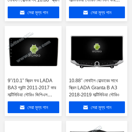
প্লেয়ার ((9680/2680)
সেরা মূল্য পান
সেরা মূল্য পান
9"/10.1" স্ক্রিন ফর LADA
10.88" মোবাইল হোল্ডারের সাথে
BA3 গ্রান্টা 2011-2017 কার
স্ক্রিন LADA Granta В АЗ
মাল্টিমিডিয়া স্টেরিও জিপিএস
2018-2019 মাল্টিমিডিয়া স্টেরিও
কারপ্লে প্লেয়ার
সেরা মূল্য পান
সেরা মূল্য পান