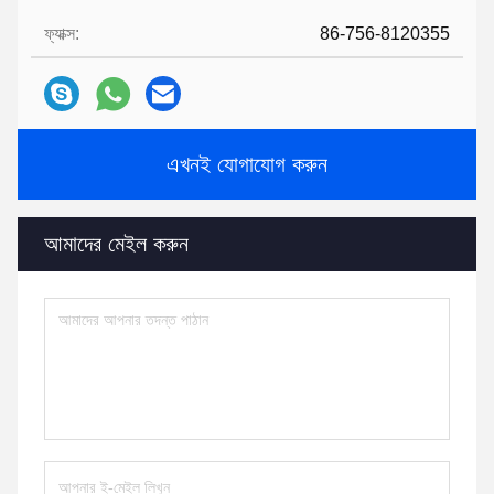
ফ্যাক্স:
86-756-8120355
এখনই যোগাযোগ করুন
আমাদের মেইল ​​করুন