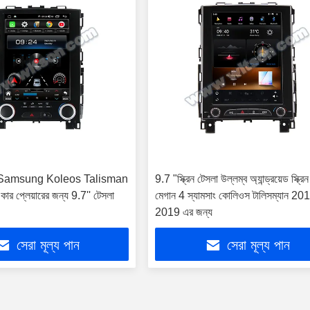
ন 4 Samsung Koleos Talisman
9.7 "স্ক্রিন টেসলা উল্লম্ব অ্যান্ড্রয়েড স্ক্রিন 
 প্লেয়ারের জন্য 9.7'' টেসলা
মেগান 4 স্যামসাং কোলিওস টালিসম্যান 20
2019 এর জন্য
সেরা মূল্য পান
সেরা মূল্য পান