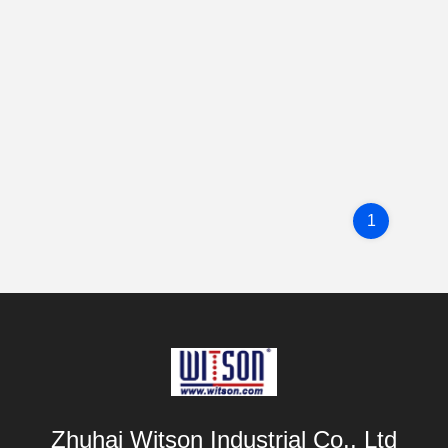
1
Zhuhai Witson Industrial Co., Ltd