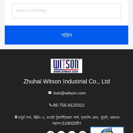
পাঠান
Zhuhai Witson Industrial Co., Ltd
bob@witson.com
86-756-8120312
চতুর্থ তলা, বিল্ডিং এ, ডংহাই ইন্ডাস্ট্রিয়াল পার্ক, চ্যাংপিং রোড, ঝুহাই, গুয়াংডং
প্রদেশ,519020চীন