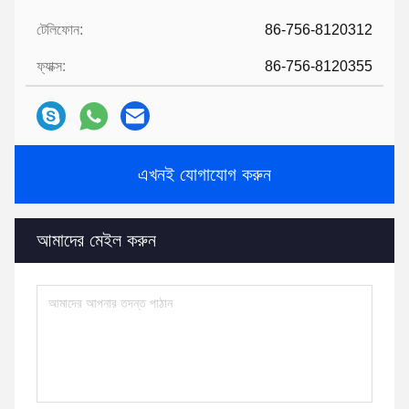
টেলিফোন:
86-756-8120312
ফ্যাক্স:
86-756-8120355
এখনই যোগাযোগ করুন
আমাদের মেইল ​​করুন