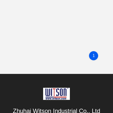
1
Zhuhai Witson Industrial Co., Ltd