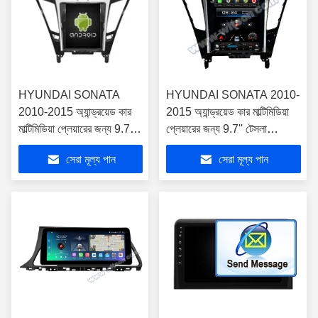
HYUNDAI SONATA
HYUNDAI SONATA 2010-
2010-2015 অ্যান্ড্রয়েড কার
2015 অ্যান্ড্রয়েড কার মাল্টিমিডিয়া
মাল্টিমিডিয়া প্লেয়ারের জন্য 9.7''
প্লেয়ারের জন্য 9.7'' টেসলা
টেসলা ভার্টিক্যাল স্ক্রিন
ভার্টিক্যাল স্ক্রিন
সেরা মূল্য পান
সেরা মূল্য পান