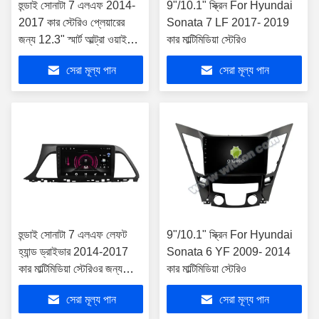
হুন্ডাই সোনাটা 7 এলএফ 2014-
9"/10.1" স্ক্রিন For Hyundai
2017 কার স্টেরিও প্লেয়ারের
Sonata 7 LF 2017- 2019
জন্য 12.3" স্মার্ট আল্ট্রা ওয়াইড
কার মাল্টিমিডিয়া স্টেরিও
স্ক্রিন
সেরা মূল্য পান
সেরা মূল্য পান
হুন্ডাই সোনাটা 7 এলএফ লেফট
9"/10.1" স্ক্রিন For Hyundai
হ্যান্ড ড্রাইভার 2014-2017
Sonata 6 YF 2009- 2014
কার মাল্টিমিডিয়া স্টেরিওর জন্য
কার মাল্টিমিডিয়া স্টেরিও
9"/10.1" স্ক্রীন
সেরা মূল্য পান
সেরা মূল্য পান