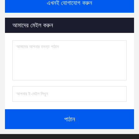
এখনই যোগাযোগ করুন
আমাদের মেইল ​​করুন
পাঠান