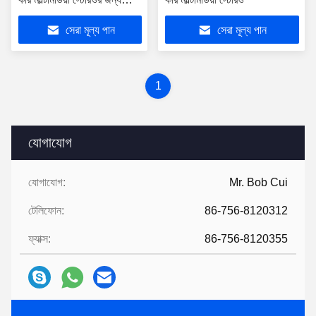
9"/10.1" স্ক্রীন
সেরা মূল্য পান
সেরা মূল্য পান
1
যোগাযোগ
যোগাযোগ:
Mr. Bob Cui
টেলিফোন:
86-756-8120312
ফ্যাক্স:
86-756-8120355