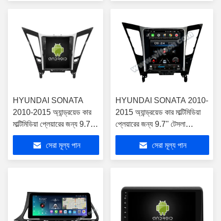
HYUNDAI SONATA
HYUNDAI SONATA 2010-
2010-2015 অ্যান্ড্রয়েড কার
2015 অ্যান্ড্রয়েড কার মাল্টিমিডিয়া
মাল্টিমিডিয়া প্লেয়ারের জন্য 9.7''
প্লেয়ারের জন্য 9.7'' টেসলা
টেসলা ভার্টিক্যাল স্ক্রিন
ভার্টিক্যাল স্ক্রিন
সেরা মূল্য পান
সেরা মূল্য পান