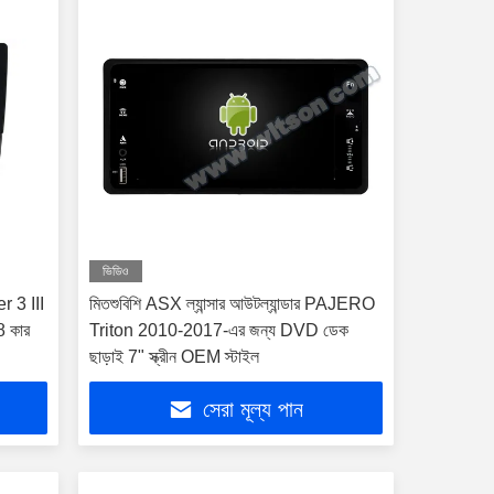
ভিডিও
r 3 III
মিতশুবিশি ASX ল্যান্সার আউটল্যান্ডার PAJERO
 কার
Triton 2010-2017-এর জন্য DVD ডেক
ছাড়াই 7" স্ক্রীন OEM স্টাইল
সেরা মূল্য পান