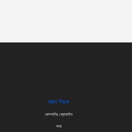
দ্রুত লিঙ্ক
কোম্পানির প্রোফাইল
খবর