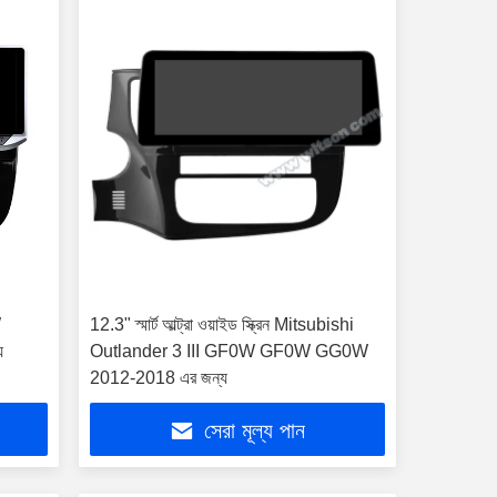
W
12.3" স্মার্ট আল্ট্রা ওয়াইড স্ক্রিন Mitsubishi
য
Outlander 3 III GF0W GF0W GG0W
2012-2018 এর জন্য
সেরা মূল্য পান