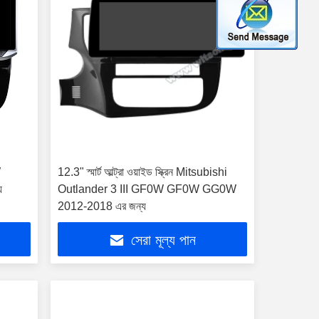
W
12.3" স্মার্ট আল্ট্রা ওয়াইড স্ক্রিন Mitsubishi
য
Outlander 3 III GF0W GF0W GG0W
2012-2018 এর জন্য
সেরা মূল্য পান