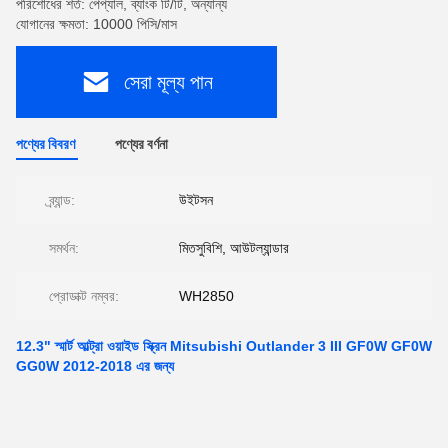
পরিশোধের শর্ত: পেপ্যাল, ব্যাংক টি/টি, অন্যান্য
যোগানের ক্ষমতা: 10000 পিসি/মাস
সেরা মূল্য পান
পণ্যের বিবরণ
পণ্যের বর্ণনা
ব্র্যান্ড:
উইটসন
সমর্থন:
মিতসুবিশি, আউটল্যান্ডার
প্রোডাক্ট নম্বর:
WH2850
12.3" স্মার্ট আল্ট্রা ওয়াইড স্ক্রিন Mitsubishi Outlander 3 III GF0W GF0W
GG0W 2012-2018 এর জন্য