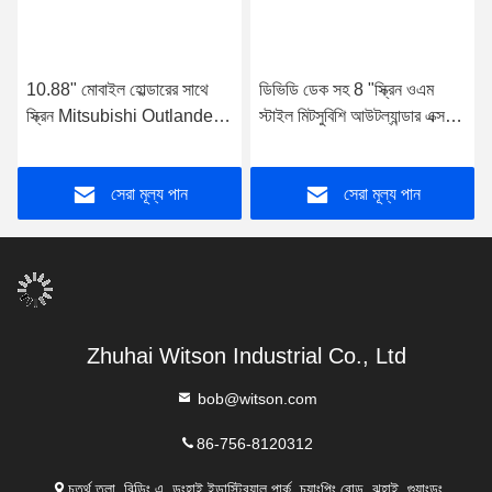
10.88" মোবাইল হোল্ডারের সাথে
ডিভিডি ডেক সহ 8 "স্ক্রিন ওএম
স্ক্রিন Mitsubishi Outlander
স্টাইল মিটসুবিশি আউটল্যান্ডার এক্সএল
xl 2 Peugeot 4007 2006-
2 পিউজিওট 4007 2006- 2012
2012 স্টেরিও
এর জন্য
সেরা মূল্য পান
সেরা মূল্য পান
Zhuhai Witson Industrial Co., Ltd
bob@witson.com
86-756-8120312
চতুর্থ তলা, বিল্ডিং এ, ডংহাই ইন্ডাস্ট্রিয়াল পার্ক, চ্যাংপিং রোড, ঝুহাই, গুয়াংডং