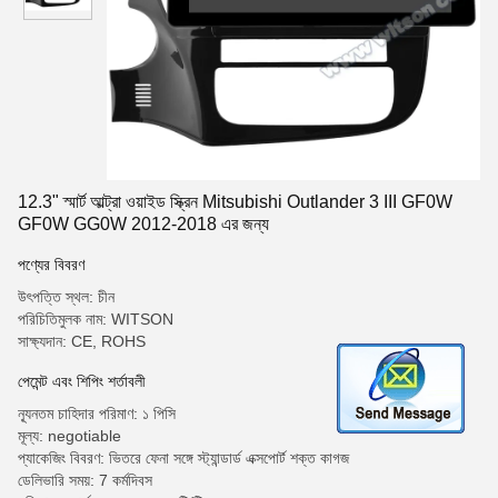
12.3" স্মার্ট আল্ট্রা ওয়াইড স্ক্রিন Mitsubishi Outlander 3 III GF0W
GF0W GG0W 2012-2018 এর জন্য
পণ্যের বিবরণ
উৎপত্তি স্থল: চীন
পরিচিতিমুলক নাম: WITSON
সাক্ষ্যদান: CE, ROHS
পেমেন্ট এবং শিপিং শর্তাবলী
ন্যূনতম চাহিদার পরিমাণ: ১ পিসি
মূল্য: negotiable
প্যাকেজিং বিবরণ: ভিতরে ফেনা সঙ্গে স্ট্যান্ডার্ড এক্সপোর্ট শক্ত কাগজ
ডেলিভারি সময়: 7 কর্মদিবস