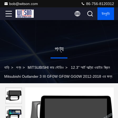
bob@witson.com
86-756-8120312
উদ্ধৃতি
পণ্য
বাড়ি
>
পণ্য
>
MITSUBISHI কার স্টেরিও
>
12.3" স্মার্ট আল্ট্রা ওয়াইড স্ক্রিন
Mitsubishi Outlander 3 III GF0W GF0W GG0W 2012-2018 এর জন্য