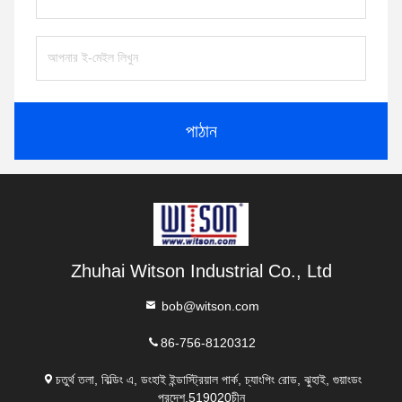
পাঠান
Zhuhai Witson Industrial Co., Ltd
bob@witson.com
86-756-8120312
চতুর্থ তলা, বিল্ডিং এ, ডংহাই ইন্ডাস্ট্রিয়াল পার্ক, চ্যাংপিং রোড, ঝুহাই, গুয়াংডং
প্রদেশ,519020চীন