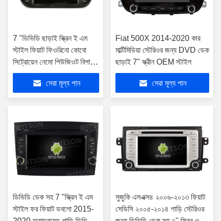
7 "ডিভিডি ছাড়াই স্ক্রিন ই এম
Fiat 500X 2014-2020 কার
স্টাইল ফিয়াট ফিওরিনো কোবো
মাল্টিমিডিয়া স্টেরিওর জন্য DVD ডেক
সিট্রোয়েন নেমো পিউজিওট বিপার
ছাড়াই 7" স্ক্রীন OEM স্টাইল
2008-2017 এর জন্য
সেরা মূল্য পান
সেরা মূল্য পান
ডিভিডি ডেক সহ 7 "স্ক্রিন ই এম
সুজুকি এসএক্স৪ ২০০৬-২০১৩ ফিয়াট
স্টাইল ফর ফিয়াট ডবলো 2015-
সেডিসি ২০০৫-২০১৪ গাড়ি স্টেরিওর
2020 অ্যান্ড্রয়েড গাড়ি ডিভিডি
জন্য ডিভিডি ডেক সহ ৭" স্ক্রিন ওএম