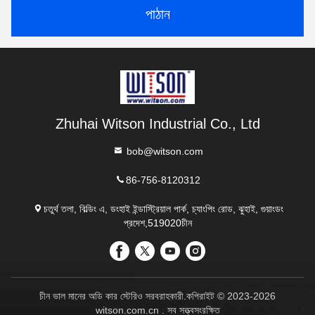
পাঠান
Zhuhai Witson Industrial Co., Ltd
bob@witson.com
86-756-8120312
চতুর্থ তলা, বিল্ডিং এ, ডংহাই ইন্ডাস্ট্রিয়াল পার্ক, চ্যাংপিং রোড, ঝুহাই, গুয়াংডং
প্রদেশ,519020চীন
চীন ভাল মানের অডি কার স্টেরিও সরবরাহকারী.কপিরাইট © 2023-2026
witson.com.cn . সব সত্ত্বসংরক্ষিত