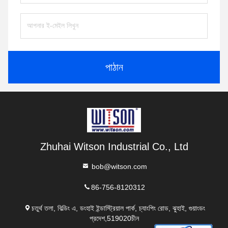
পাঠান
Zhuhai Witson Industrial Co., Ltd
bob@witson.com
86-756-8120312
চতুর্থ তলা, বিল্ডিং এ, ডংহাই ইন্ডাস্ট্রিয়াল পার্ক, চ্যাংপিং রোড, ঝুহাই, গুয়াংডং
প্রদেশ,519020চীন