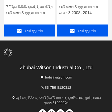
7 "স্ক্রিন ডিভিডি ছাড়াই ই এম স্টাইল
রেনল্ট মেগান 3 ফ্লুয়েন্স স্যামসাং
রেনল্ট মেগান 3 ফ্লুয়েন্স স্যামসাং
এসএম 3 2008- 2014
এসএম 3 2008-2014 গাড়ি
অ্যান্ড্রয়েড গাড়ি প্লেয়ারের জন্য
স্টেরিওর জন্য
ডিভিডি ডেক সহ 7 "স্ক্রিন ই এম
সেরা মূল্য পান
সেরা মূল্য পান
স্টাইল
Zhuhai Witson Industrial Co., Ltd
bob@witson.com
86-756-8120312
চতুর্থ তলা, বিল্ডিং এ, ডংহাই ইন্ডাস্ট্রিয়াল পার্ক, চ্যাংপিং রোড, ঝুহাই, গুয়াংডং
প্রদেশ,519020চীন