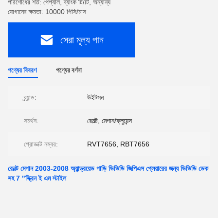
পরিশোধের শর্ত: পেপ্যাল, ব্যাংক টি/টি, অন্যান্য
যোগানের ক্ষমতা: 10000 পিসি/মাস
সেরা মূল্য পান
পণ্যের বিবরণ
পণ্যের বর্ণনা
ব্র্যান্ড:
উইটসন
সমর্থন:
রেনল্ট, মেগান/ফ্লুয়েন্স
প্রোডাক্ট নম্বর:
RVT7656, RBT7656
রেনল্ট মেগান 2003-2008 অ্যান্ড্রয়েড গাড়ি ডিভিডি জিপিএস প্লেয়ারের জন্য ডিভিডি ডেক
সহ 7 "স্ক্রিন ই এম স্টাইল