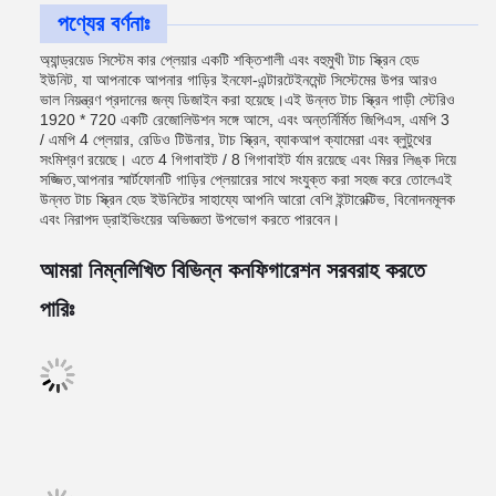
পণ্যের বর্ণনাঃ
অ্যান্ড্রয়েড সিস্টেম কার প্লেয়ার একটি শক্তিশালী এবং বহুমুখী টাচ স্ক্রিন হেড
ইউনিট, যা আপনাকে আপনার গাড়ির ইনফো-এন্টারটেইনমেন্ট সিস্টেমের উপর আরও
ভাল নিয়ন্ত্রণ প্রদানের জন্য ডিজাইন করা হয়েছে।এই উন্নত টাচ স্ক্রিন গাড়ী স্টেরিও
1920 * 720 একটি রেজোলিউশন সঙ্গে আসে, এবং অন্তর্নির্মিত জিপিএস, এমপি 3
/ এমপি 4 প্লেয়ার, রেডিও টিউনার, টাচ স্ক্রিন, ব্যাকআপ ক্যামেরা এবং ব্লুটুথের
সংমিশ্রণ রয়েছে। এতে 4 গিগাবাইট / 8 গিগাবাইট র্যাম রয়েছে এবং মিরর লিঙ্ক দিয়ে
সজ্জিত,আপনার স্মার্টফোনটি গাড়ির প্লেয়ারের সাথে সংযুক্ত করা সহজ করে তোলেএই
উন্নত টাচ স্ক্রিন হেড ইউনিটের সাহায্যে আপনি আরো বেশি ইন্টারেক্টিভ, বিনোদনমূলক
এবং নিরাপদ ড্রাইভিংয়ের অভিজ্ঞতা উপভোগ করতে পারবেন।
আমরা নিম্নলিখিত বিভিন্ন কনফিগারেশন সরবরাহ করতে
পারিঃ