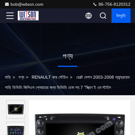
bob@witson.com
86-756-8120312
উদ্ধৃতি
পণ্য
বাড়ি
>
পণ্য
>
RENAULT কার স্টেরিও
>
রেনল্ট মেগান 2003-2008 অ্যান্ড্রয়েড
গাড়ি ডিভিডি জিপিএস প্লেয়ারের জন্য ডিভিডি ডেক সহ 7 "স্ক্রিন ই এম স্টাইল