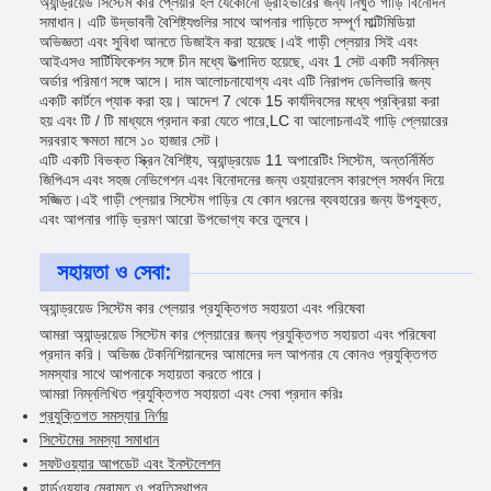
অ্যান্ড্রয়েড সিস্টেম কার প্লেয়ার হল যেকোনো ড্রাইভারের জন্য নিখুঁত গাড়ি বিনোদন
সমাধান। এটি উদ্ভাবনী বৈশিষ্ট্যগুলির সাথে আপনার গাড়িতে সম্পূর্ণ মাল্টিমিডিয়া
অভিজ্ঞতা এবং সুবিধা আনতে ডিজাইন করা হয়েছে।এই গাড়ী প্লেয়ার সিই এবং
আইএসও সার্টিফিকেশন সঙ্গে চীন মধ্যে উত্পাদিত হয়েছে, এবং 1 সেট একটি সর্বনিম্ন
অর্ডার পরিমাণ সঙ্গে আসে। দাম আলোচনাযোগ্য এবং এটি নিরাপদ ডেলিভারি জন্য
একটি কার্টনে প্যাক করা হয়। আদেশ 7 থেকে 15 কার্যদিবসের মধ্যে প্রক্রিয়া করা
হয় এবং টি / টি মাধ্যমে প্রদান করা যেতে পারে,LC বা আলোচনাএই গাড়ি প্লেয়ারের
সরবরাহ ক্ষমতা মাসে ১০ হাজার সেট।
এটি একটি বিভক্ত স্ক্রিন বৈশিষ্ট্য, অ্যান্ড্রয়েড 11 অপারেটিং সিস্টেম, অন্তর্নির্মিত
জিপিএস এবং সহজ নেভিগেশন এবং বিনোদনের জন্য ওয়্যারলেস কারপ্লে সমর্থন দিয়ে
সজ্জিত।এই গাড়ী প্লেয়ার সিস্টেম গাড়ির যে কোন ধরনের ব্যবহারের জন্য উপযুক্ত,
এবং আপনার গাড়ি ভ্রমণ আরো উপভোগ্য করে তুলবে।
সহায়তা ও সেবা:
অ্যান্ড্রয়েড সিস্টেম কার প্লেয়ার প্রযুক্তিগত সহায়তা এবং পরিষেবা
আমরা অ্যান্ড্রয়েড সিস্টেম কার প্লেয়ারের জন্য প্রযুক্তিগত সহায়তা এবং পরিষেবা
প্রদান করি। অভিজ্ঞ টেকনিশিয়ানদের আমাদের দল আপনার যে কোনও প্রযুক্তিগত
সমস্যার সাথে আপনাকে সহায়তা করতে পারে।
আমরা নিম্নলিখিত প্রযুক্তিগত সহায়তা এবং সেবা প্রদান করিঃ
প্রযুক্তিগত সমস্যার নির্ণয়
সিস্টেমের সমস্যা সমাধান
সফটওয়্যার আপডেট এবং ইনস্টলেশন
হার্ডওয়্যার মেরামত ও প্রতিস্থাপন