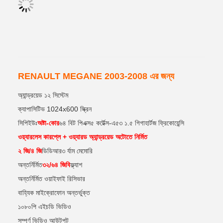
RENAULT MEGANE 2003-2008 এর জন্য
অ্যান্ড্রয়েড ১২ সিস্টেম
ক্যাপাসিটিভ 1024x600 স্ক্রিন
সিপিইউঃ
অষ্টা-কোর
৬৪ বিট পিএক্স৫ কর্টেক্স-এ৫৩ ১.৫ গিগাহার্টজ ফ্রিকোয়েন্সি
ওয়্যারলেস কারপ্লে + ওয়্যারড অ্যান্ড্রয়েড অটোতে নির্মিত
২ জি/৪ জি
ডিডিআর৩ র্যাম মেমোরি
অন্তর্নির্মিত
৩২/৬৪ জিবি
ফ্ল্যাশ
অন্তর্নির্মিত ওয়াইফাই রিসিভার
বাহ্যিক মাইক্রোফোন অন্তর্ভুক্ত
১০৮০পি এইচডি ভিডিও
সম্পূর্ণ ভিডিও আউটপুট