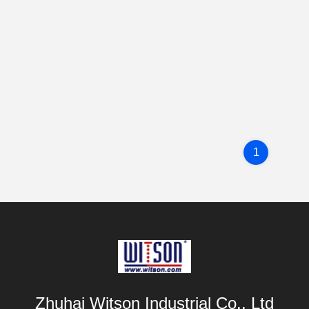
1
Zhuhai Witson Industrial Co., Ltd